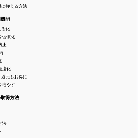
限に抑える方法
利機能
える化
を習慣化
防止
約
化
最適化
ト還元もお得に
を増やす
の取得方法
方法
ト