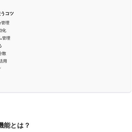
使うコツ
心管理
動化
ム管理
る
分散
活用
ぐ
機能とは？