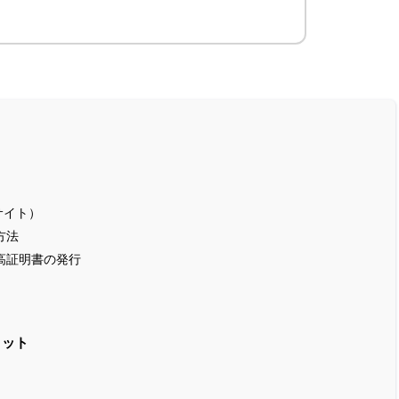
？
サイト）
方法
高証明書の発行
リット