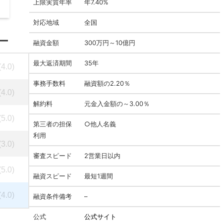
上限実質年率
年7.40%
対応地域
全国
ー
融資金額
300万円～10億円
最大返済期間
35年
(4.0)
事務手数料
融資額の2.20％
(4.0)
解約料
元金入金額の～3.00％
(5.0)
第三者の担保
○他人名義
利用
(3.0)
審査スピード
2営業日以内
(5.0)
融資スピード
最短1週間
(4.0)
融資条件備考
–
公式
公式サイト