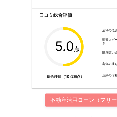
口コミ総合評価
金利の低
融資スピ
5.0
さ
点
限度額の
審査の通
企業の信
総合評価（10点満点）
不動産活用ローン（フリー