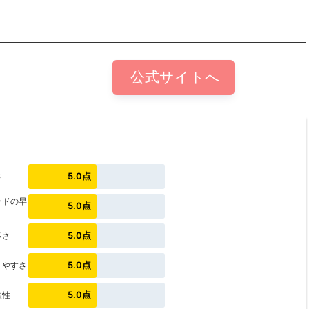
公式サイトへ
5.0点
さ
ードの早
5.0点
5.0点
多さ
5.0点
りやすさ
5.0点
頼性