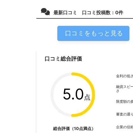
最新口コミ 口コミ投稿数：
0
件
口コミをもっと見る
口コミ総合評価
金利の低
融資スピ
5.0
さ
点
限度額の
審査の通
企業の信
総合評価（10点満点）