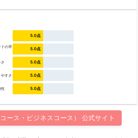
5.0点
さ
ードの早
5.0点
5.0点
多さ
5.0点
りやすさ
5.0点
頼性
コース・ビジネスコース） 公式サイト