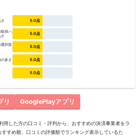
5.0点
高さ
の取得ハ
5.0点
低さ
の選択肢
5.0点
5.0点
舗の多さ
5.0点
さ
アプリ
GooglePlayアプリ
に利用した方の口コミ・評判から、おすすめの決済事業者をラ
おすすめ順、口コミの評価順でランキング表示しているた