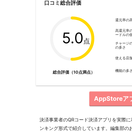
口コミ総合評価
還元率の
高還元率
5.0
ードルの
点
チャージ
の多さ
使える店
機能の多
総合評価（10点満点）
AppStore
決済事業者のQRコード決済アプリを実際
ンキング形式で紹介しています。編集部の