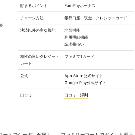
貯まるポイント
FamiPayボーナス
チャージ方法
銀行口座、現金、クレジットカード
さ
決済以外の主な機能
地図機能
利用明細機能
請求書払い
相性の良いクレジット
ファミマTカード
カード
公式
App Store公式サイト
Google Play公式サイト
口コミ
口コミ・評判
マートでクーポンが届く」「ファミリーマートでポイント還元