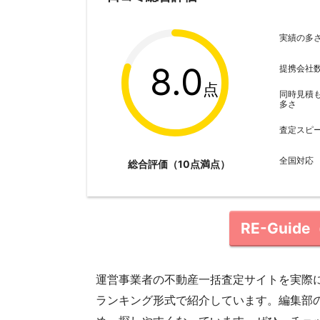
実績の多
8.0
提携会社
点
同時見積
多さ
査定スピ
全国対応
総合評価（10点満点）
RE-Gui
運営事業者の不動産一括査定サイトを実際
ランキング形式で紹介しています。編集部