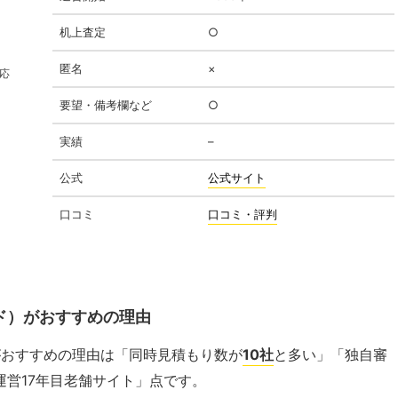
机上査定
○
匿名
×
応
要望・備考欄など
○
実績
–
公式
公式サイト
口コミ
口コミ・評判
イド）がおすすめの理由
）がおすすめの理由は「同時見積もり数が
10社
と多い」「独自審
運営17年目老舗サイト」点です。