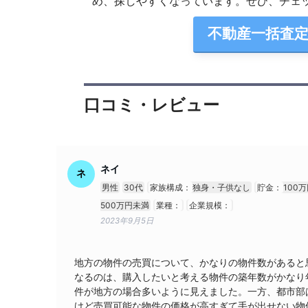
め、探しやすくなっています。ぜひ、チェ
不動産一括査
口コミ・レビュー
ネイ
ネ
男性
30代
家族構成：
独身・子供なし
貯金：
100
500万円未満
業種：
企業規模：
2023年9月5日
地方の物件の売買について、かなりの物件数があると
なるのは、購入したいと考える物件の築年数がかなり
件が地方の場合多いように見えました。一方、都市部
けど売買可能な物件の価格が高すぎて手が出せない物