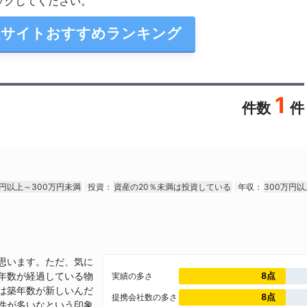
ックしてください。
定サイトおすすめランキング
1
件数
件
万円以上～300万円未満
投資：
資産の20％未満は投資している
年収：
300万円
思います。ただ、気に
8点
年数が経過している物
実績の多さ
は築年数が新しいんだ
8点
提携会社数の多さ
件が多いなという印象