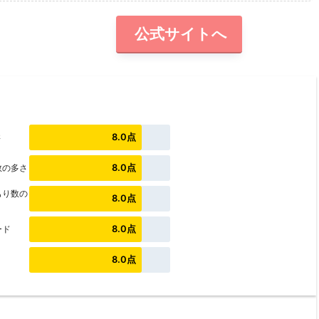
公式サイトへ
8.0点
さ
8.0点
数の多さ
もり数の
8.0点
8.0点
ード
8.0点