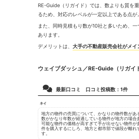
RE-Guide（リガイド）では、数よりも質
るため、対応のレベルが一定以上である点が
また、同時見積もり数が10社と多いため、
あります。
デメリットは、
大手の不動産販売会社がメイ
ウェイブダッシュ／RE-Guide（リガ
最新口コミ 口コミ投稿数：
1
件
ネイ
地方の物件の売買について、かなりの物件数があ
数がかなり年数が経過している物件が地方の場合
可能な物件の価格が高すぎて手が出せない物件が
件を購入するにしろ、地方と都市部で値段が離れ
す。