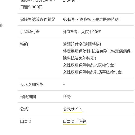
日額5,000円
保険料試算条件補足
60日型・終身払・先進医療特約
さ
手術給付金
外来5倍、入院中10倍
特約
通院給付金(通院特約)
特定疾病保険料 払込免除（特定疾病保
険料払込免除特則）
女性疾病保障特約入院給付金
女性疾病保障特約乳房再建給付金
リスク細分型
–
保険期間
終身
公式
公式サイト
口コミ
口コミ・評判