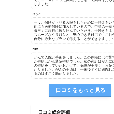
じました。
ゆうこ
一度、保険が下りる入院をしたために一時金をい
他にも医療保険に加入しているので、申請の手続
番早くに銀行に振り込んでいただき、手続きもネ
スムーズなやり取りと、安心できる対応で、これ
自分に必要なプランで考えることができますし、
niko
がんで入院と手術をしました。この保険には付帯
た特約はがん通院特約でした。私の家計はがんに
の特約をしていたおかげで、保障が手厚く、入院
かりました。がんの手術は、手術後すぐに退院し
るのはすごく助かりました。
口コミをもっと見る
口コミ総合評価