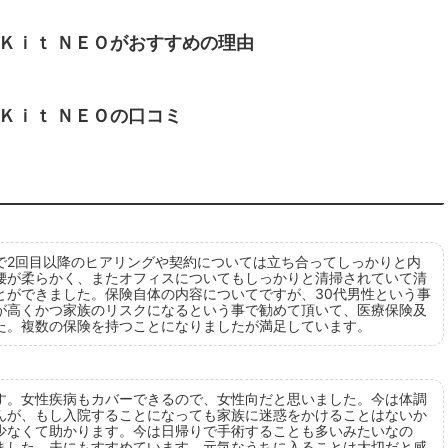
Ｋｉｔ ＮＥＯがおすすめの理由
Ｋｉｔ ＮＥＯの口コミ
で2回目以降のヒアリングや契約については立ち合ってしっかりと内
腰が柔らかく、またオフィスについてもしっかりと清掃されていて清
とができました。保険自体の内容についてですが、30代男性という事
が高くかつ家族のリスクになるという事で勧めて頂いて、医療保険及
た。複数の保険を持つことになりましたが満足しています。
す。女性疾病もカバーできるので、女性向だと思いました。今は体調
んが、もし入院することになっても家族に迷惑をかけることはないか
少なくて助かります。今は日帰りで手術することも多いみたいなの
ました。夫にもすすめています。元気なうちに入ることは大切だと感