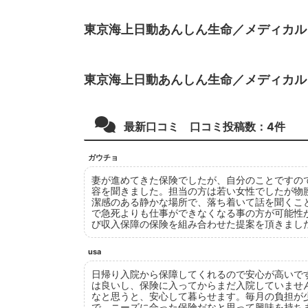
東京海上日動あんしん生命／メディカル
東京海上日動あんしん生命／メディカル
最新口コミ 口コミ投稿数：
4
件
ガウチョ
妻が進めてきた保険でしたが、自分のことですの
容を聞きました。担当の方は若い女性でしたが物
潔感のある静かな場所で、落ち着いて話を聞くこ
で急死よりも仕事ができなくなる事の方が可能性
び収入保障の保険を組み合わせた提案を頂きまし
usa
日帰り入院から保障してくれるので安心が高いで
は良いし、保険に入ってからまだ入院していませ
なと思うと、安心して暮らせます。毎月の負担が
で、ニーズに合った保険だなと思って興味を持ち