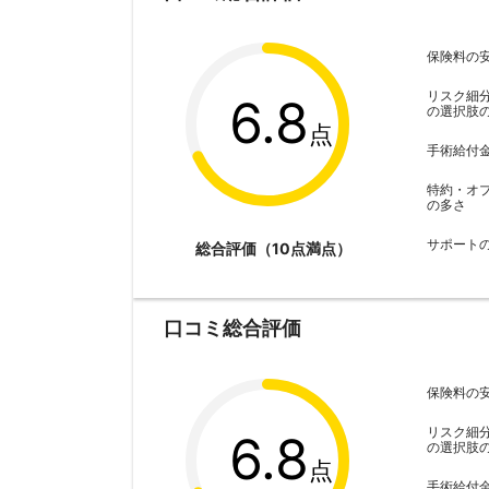
保険料の
リスク細
6.8
の選択肢
点
手術給付
特約・オ
の多さ
サポート
総合評価（10点満点）
口コミ総合評価
保険料の
リスク細
6.8
の選択肢
点
手術給付