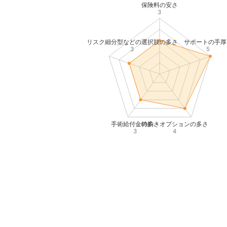
保険料の安さ
3
リスク細分型などの選択肢の多さ
サポートの手厚
3
5
手術給付金の多さ
特約・オプションの多さ
3
4