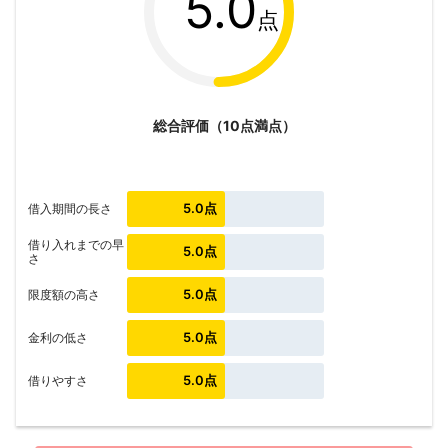
5.0
点
総合評価（10点満点）
5.0点
借入期間の長さ
借り入れまでの早
5.0点
さ
5.0点
限度額の高さ
5.0点
金利の低さ
5.0点
借りやすさ