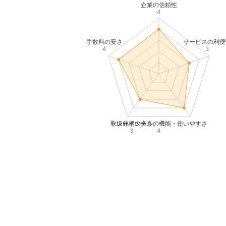
企業の信頼性
4
手数料の安さ
サービスの利便
4
3
取扱銘柄の多さ
トレードツールの機能・使いやすさ
3
4