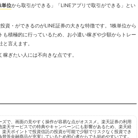
株単位
から取引ができる」「LINEアプリで取引ができる」とい
式投資・ができるのがLINE証券の大きな特徴です。1株単位から
トも積極的に行っているため、お小遣い稼ぎや少額からトレー
社と言えます。
く稼ぎたい人には不向きな点です。
ーズで、画面の見やすく操作が容易な点がオススメ。楽天証券の利用
他楽天サービスでの特典やキャンペーンにも影響があるため、楽天経
、楽天ポイントで投資信託の投資が可能で少額でリスクなく投資でき
為替等金融商品が充実しているため初心者からでも始めやすいです。