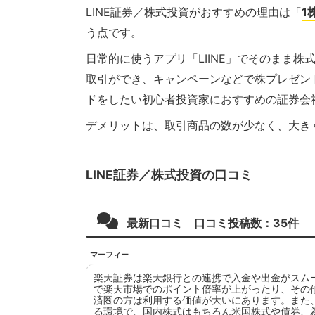
LINE証券／株式投資がおすすめの理由は「
1
う点です。
日常的に使うアプリ「LIINE」でそのまま株
取引ができ、キャンペーンなどで株プレゼン
ドをしたい初心者投資家におすすめの証券会
デメリットは、取引商品の数が少なく、大き
LINE証券／株式投資の口コミ
最新口コミ 口コミ投稿数：
35
件
マーフィー
楽天証券は楽天銀行との連携で入金や出金がスム
で楽天市場でのポイント倍率が上がったり、その
済圏の方は利用する価値が大いにあります。また
る環境で、国内株式はもちろん米国株式や債券、