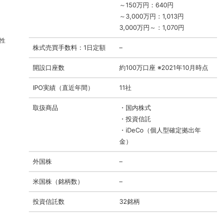
～150万円：640円
～3,000万円：1,013円
3,000万円～：1,070円
性
株式売買手数料：1日定額
–
開設口座数
約100万口座 ※2021年10月時点
IPO実績（直近年間）
11社
取扱商品
・国内株式
・投資信託
・iDeCo（個人型確定拠出年
金）
外国株
–
米国株（銘柄数）
–
投資信託数
32銘柄