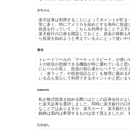
かちゃん
楽天証券は利用することによってポイントが貯ま
常に多く、特にアメリカを始めとする海外に投資
投資を行っていて、こちらを利用することで上手
楽天銀行の口座を開設しておくと、資金の移動も
ら投資を始めようと考えている人にとって使いや
青井
トレードツールの「マーケットスピード」が使い
トの状況が把握できる機能が特に優れていると思
にレベルが高く、投資の初心者からベテランの方
（「楽ラップ」や投資信託など）を無理に薦める
いる点も安心して利用できるポイントかと思いま
nanono
私が株式投資を始める際にはどこの証券会社がよ
た楽天証券を選択しました。同時に楽天銀行の口
なことではありますが、楽天カード、楽天銀行と
銘柄は国内は希望するものは全て買えましたが、
たかはし