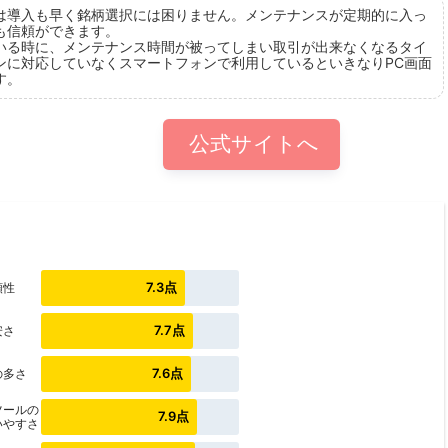
は導入も早く銘柄選択には困りません。メンテナンスが定期的に入っ
も信頼ができます。
いる時に、メンテナンス時間が被ってしまい取引が出来なくなるタイ
ンに対応していなくスマートフォンで利用しているといきなりPC画面
す。
公式サイトへ
7.3点
頼性
7.7点
安さ
7.6点
の多さ
ツールの
7.9点
いやすさ