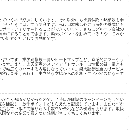
っていくので贔屓にしています。それ以外にも投資信託の銘柄数も非
したいときにはとても便利です。私は日本株以外にも海外の株式にも
にポートフォリオを作ることができています。さらにグループ会社の
簡単にすることができます。楽天ポイントを貯めている人や、これか
すい証券会社としてお勧めです。
やすいです。業界別指数一覧やヒートマップなど、直感的にマーケッ
います。また、楽天証券のメディア「トウシル」は情報の質・量とも
まで幅広くカバーする内容になっています。楽天証券独自のサービス
内容は見受けられず、中立的な立場からの分析・アドバイスになって
す。
いか全く知識がなかったので、当時口座開設のキャンペーンをしてい
座を開設し、数千ポイントがもらえたと記憶しています。またわずか
提携しているので振り込み手数料や金利などの優遇があります。取扱
米国などの企業で買えない銘柄がちょくちょくあります。