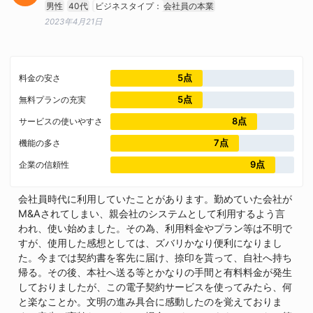
男性
40代
ビジネスタイプ：
会社員の本業
2023年4月21日
5点
料金の安さ
5点
無料プランの充実
8点
サービスの使いやすさ
7点
機能の多さ
9点
企業の信頼性
会社員時代に利用していたことがあります。勤めていた会社が
M&Aされてしまい、親会社のシステムとして利用するよう言
われ、使い始めました。その為、利用料金やプラン等は不明で
すが、使用した感想としては、ズバリかなり便利になりまし
た。今までは契約書を客先に届け、捺印を貰って、自社へ持ち
帰る。その後、本社へ送る等とかなりの手間と有料料金が発生
しておりましたが、この電子契約サービスを使ってみたら、何
と楽なことか。文明の進み具合に感動したのを覚えておりま