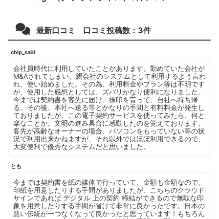
最新口コミ 口コミ投稿数：
3
件
chip_sabi
会社員時代に利用していたことがあります。勤めていた会社が
M&Aされてしまい、親会社のシステムとして利用するよう言わ
れ、使い始めました。その為、利用料金やプラン等は不明です
が、使用した感想としては、ズバリかなり便利になりました。
今までは契約書を客先に届け、捺印を貰って、自社へ持ち帰
る。その後、本社へ送る等とかなりの手間と有料料金が発生し
ておりましたが、この電子契約サービスを使ってみたら、何と
楽なことか。文明の進み具合に感動したのを覚えております。
客先が高齢なオーナーの場合、パソコンをもっていない等の状
況で利用出来かねますが、それ以外ではほぼ利用できるので、
大変便利で優秀なシステムだと思いました。
とも
今までは契約書を紙の媒体で行っていて、金額も金額なので、
印紙を用意したりする手間がありましたが、こちらのクラウド
サインであれば デジタル 上の契約 締結ができるので無駄な印
象を用意したりする手間が省けて非常に良かったです。日本の
悪い伝統が一つなくなって良かったと思っています！もちろん