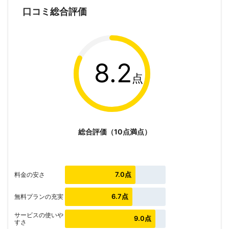
口コミ総合評価
8.2
点
総合評価（10点満点）
7.0点
料金の安さ
6.7点
無料プランの充実
サービスの使いや
9.0点
すさ