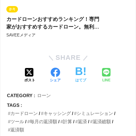
参考
カードローンおすすめランキング！専門
家がおすすめするカードローン。無利
息・最短・即日融資比較／2024最新
SAVEEメディア
SHARE
ポスト
シェア
はてブ
LINE
CATEGORY :
ローン
TAGS :
カードローン
キャッシング
シミュレーション
ツール
毎月の返済額
計算
返済
返済総額
返済額