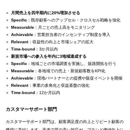
月間売上を四半期内に20%増加させる
Specific
：既存顧客へのアップセル・クロスセル戦略を強化
Measurable
：月ごとの売上高をモニタリング
Achievable
：営業担当者のインセンティブ制度を導入
Relevant
：収益性の向上と市場シェアの拡大
Time-bound
：3か月以内
新規市場への参入を年内に3地域達成する
Specific
：地域ごとの市場調査を実施し、販路開拓を行う
Measurable
：各地域での売上・新規顧客数をKPI化
Achievable
：現地パートナーとの提携や販促イベントを開催
Relevant
：事業の多角化と収益基盤の強化
Time-bound
：12か月以内
カスタマーサポート部門
カスタマーサポート部門は、顧客満足度の向上とリピート顧客の
獲得に直結します。迅速で質の高い対応が、ブランド価値向上に