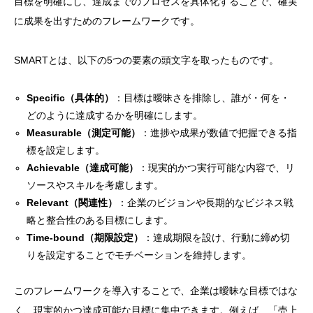
目標を明確にし、達成までのプロセスを具体化することで、確実
に成果を出すためのフレームワークです。
SMARTとは、以下の5つの要素の頭文字を取ったものです。
Specific（具体的）
：目標は曖昧さを排除し、誰が・何を・
どのように達成するかを明確にします。
Measurable（測定可能）
：進捗や成果が数値で把握できる指
標を設定します。
Achievable（達成可能）
：現実的かつ実行可能な内容で、リ
ソースやスキルを考慮します。
Relevant（関連性）
：企業のビジョンや長期的なビジネス戦
略と整合性のある目標にします。
Time-bound（期限設定）
：達成期限を設け、行動に締め切
りを設定することでモチベーションを維持します。
このフレームワークを導入することで、企業は曖昧な目標ではな
く、現実的かつ達成可能な目標に集中できます。例えば、「売上